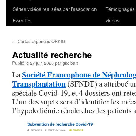
Séries vidéos réalisées par l’association
Témoignages
Ewenlife
vidéos
←
Cartes Urgences ORKID
Actualité recherche
Publié le
27 juin 2020
par
gitelbart
Société Francophone de Néphrologi
La
Transplantation
(SFNDT) a attribué un
spéciale Covid-19, et 4 dossiers ont rete
L’un des sujets sera d’identifier les mé
l’hypokaliémie rénale chez les patients 